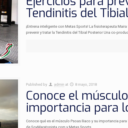
Ejercicios para prev
Tendinitis del Tibia
¡Entrena inteligente con Metas Sports! La fisioterapeuta Mai
prevenir y tratar la Tendinitis del Tibial Posterior Una co-pr
Published by
admin
at
8 mayo, 2018
Conoce el músculo 
importancia para l
Conoce qué es el músculo Psoas Iliaco y su importancia para 
de SoyMaratonista.com y Metas Sports.