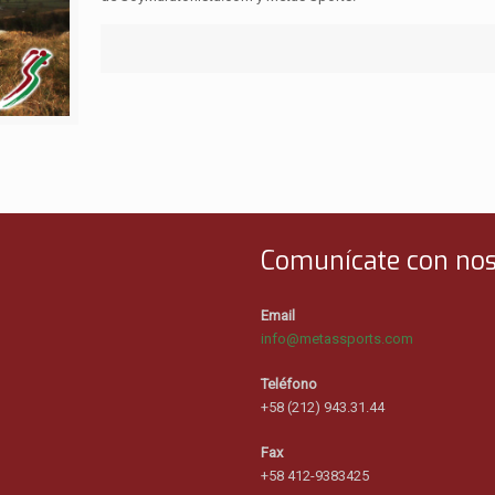
Comunícate con nos
Email
info@metassports.com
Teléfono
+58 (212) 943.31.44
Fax
+58 412-9383425