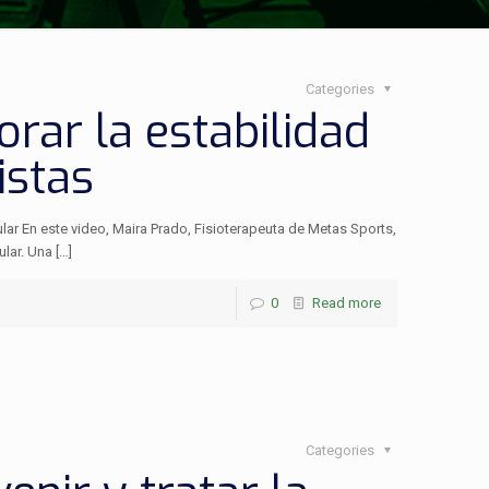
Categories
orar la estabilidad
istas
ular En este video, Maira Prado, Fisioterapeuta de Metas Sports,
ular. Una
[…]
0
Read more
Categories